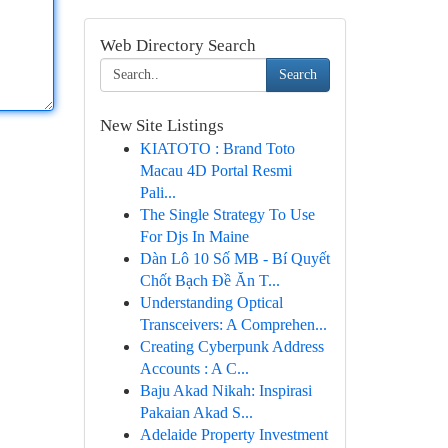
Web Directory Search
Search
New Site Listings
KIATOTO : Brand Toto
Macau 4D Portal Resmi
Pali...
The Single Strategy To Use
For Djs In Maine
Dàn Lô 10 Số MB - Bí Quyết
Chốt Bạch Đề Ăn T...
Understanding Optical
Transceivers: A Comprehen...
Creating Cyberpunk Address
Accounts : A C...
Baju Akad Nikah: Inspirasi
Pakaian Akad S...
Adelaide Property Investment