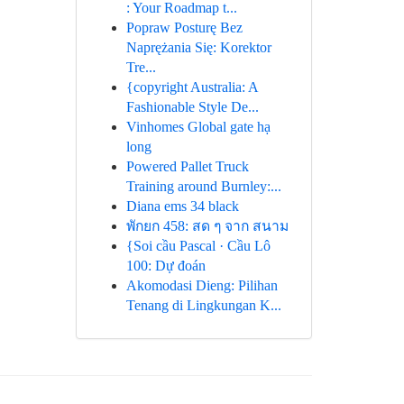
: Your Roadmap t...
Popraw Posturę Bez
Naprężania Się: Korektor
Tre...
{copyright Australia: A
Fashionable Style De...
Vinhomes Global gate hạ
long
Powered Pallet Truck
Training around Burnley:...
Diana ems 34 black
พักยก 458: สด ๆ จาก สนาม
{Soi cầu Pascal · Cầu Lô
100: Dự đoán
Akomodasi Dieng: Pilihan
Tenang di Lingkungan K...