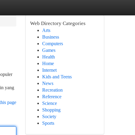
Web Directory Categories
Arts
Business
Computers
Games
Health
Home
Internet
opuler
Kids and Teens
News
in yang
Recreation
Reference
this page
Science
Shopping
Society
Sports