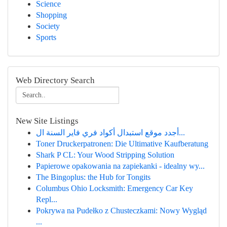
Science
Shopping
Society
Sports
Web Directory Search
New Site Listings
أجدد موقع استبدال أكواد فري فاير السنة ال...
Toner Druckerpatronen: Die Ultimative Kaufberatung
Shark P CL: Your Wood Stripping Solution
Papierowe opakowania na zapiekanki - idealny wy...
The Bingoplus: the Hub for Tongits
Columbus Ohio Locksmith: Emergency Car Key
Repl...
Pokrywa na Pudełko z Chusteczkami: Nowy Wygląd
...