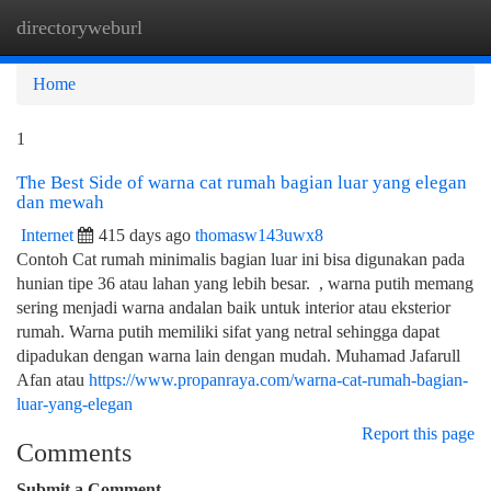
directoryweburl
Togg
navi
Home
1
The Best Side of warna cat rumah bagian luar yang elegan
dan mewah
Internet
415 days ago
thomasw143uwx8
Contoh Cat rumah minimalis bagian luar ini bisa digunakan pada
hunian tipe 36 atau lahan yang lebih besar. , warna putih memang
sering menjadi warna andalan baik untuk interior atau eksterior
rumah. Warna putih memiliki sifat yang netral sehingga dapat
dipadukan dengan warna lain dengan mudah. Muhamad Jafarull
Afan atau
https://www.propanraya.com/warna-cat-rumah-bagian-
luar-yang-elegan
Report this page
Comments
Submit a Comment