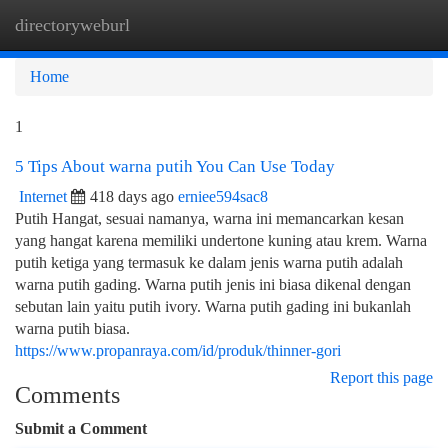
directoryweburl
Togg
navi
Home
1
5 Tips About warna putih You Can Use Today
Internet
418 days ago
erniee594sac8
Putih Hangat, sesuai namanya, warna ini memancarkan kesan
yang hangat karena memiliki undertone kuning atau krem. Warna
putih ketiga yang termasuk ke dalam jenis warna putih adalah
warna putih gading. Warna putih jenis ini biasa dikenal dengan
sebutan lain yaitu putih ivory. Warna putih gading ini bukanlah
warna putih biasa.
https://www.propanraya.com/id/produk/thinner-gori
Report this page
Comments
Submit a Comment