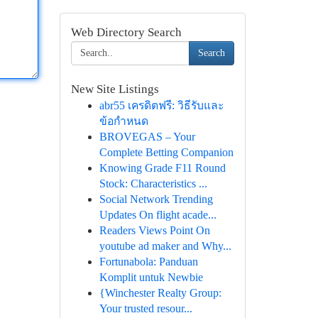
Web Directory Search
Search
New Site Listings
abr55 เครดิตฟรี: วิธีรับและ
ข้อกำหนด
BROVEGAS – Your
Complete Betting Companion
Knowing Grade F11 Round
Stock: Characteristics ...
Social Network Trending
Updates On flight acade...
Readers Views Point On
youtube ad maker and Why...
Fortunabola: Panduan
Komplit untuk Newbie
{Winchester Realty Group:
Your trusted resour...