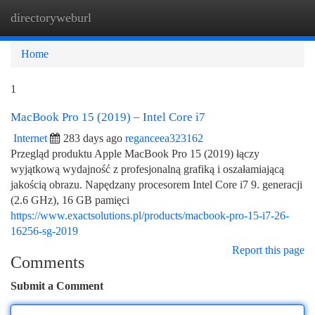
directoryweburl
Togg
navi
Home
1
MacBook Pro 15 (2019) – Intel Core i7
Internet
283 days ago
reganceea323162
Przegląd produktu Apple MacBook Pro 15 (2019) łączy
wyjątkową wydajność z profesjonalną grafiką i oszałamiającą
jakością obrazu. Napędzany procesorem Intel Core i7 9. generacji
(2.6 GHz), 16 GB pamięci
https://www.exactsolutions.pl/products/macbook-pro-15-i7-26-
16256-sg-2019
Report this page
Comments
Submit a Comment