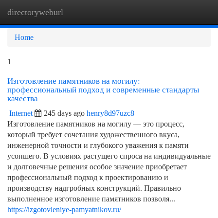
directoryweburl
Togg
navi
Home
1
Изготовление памятников на могилу:
профессиональный подход и современные стандарты
качества
Internet
245 days ago
henry8d97uzc8
Изготовление памятников на могилу — это процесс,
который требует сочетания художественного вкуса,
инженерной точности и глубокого уважения к памяти
усопшего. В условиях растущего спроса на индивидуальные
и долговечные решения особое значение приобретает
профессиональный подход к проектированию и
производству надгробных конструкций. Правильно
выполненное изготовление памятников позволя...
https://izgotovleniye-pamyatnikov.ru/