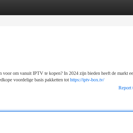
tegories
Register
Login
n voor om vanuit IPTV te kopen? In 2024 zijn bieden heeft de markt e
edkope voordelige basis pakketten tot
https://iptv-box.tv/
Report 