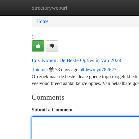
directoryweburl
Home
New Site Listings
Add Site
Ca
Home
1
Iptv Kopen: De Beste Opties in van 2024
Internet
78 days ago
albiewmyu782627
Op zoek naar de beste ideale goede topp mogelijkhede
veelvoud breed aantal keuze opties. Van betaalbare go
Comments
Submit a Comment