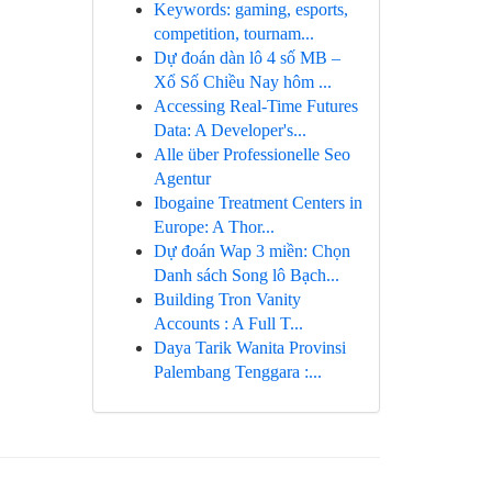
Keywords: gaming, esports,
competition, tournam...
Dự đoán dàn lô 4 số MB –
Xổ Số Chiều Nay hôm ...
Accessing Real-Time Futures
Data: A Developer's...
Alle über Professionelle Seo
Agentur
Ibogaine Treatment Centers in
Europe: A Thor...
Dự đoán Wap 3 miền: Chọn
Danh sách Song lô Bạch...
Building Tron Vanity
Accounts : A Full T...
Daya Tarik Wanita Provinsi
Palembang Tenggara :...