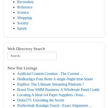
Recreation
Reference
Science
Shopping
Society
Sports
Web Directory Search
New Site Listings
Artificial Content Creation : The Current ...
Hei&szlig;e Frau Beim A single-Night time-Stand
Bajilive: The Ultimate Streaming Platform ?
Boost Your SMM Business: A Wholesale Panel Guide
Locating A Ideal A4 Paper Suppliers : Your...
Delta575: Unveiling the Secret
Pruftechnik Rotalign Touch : Exact Alignment ...