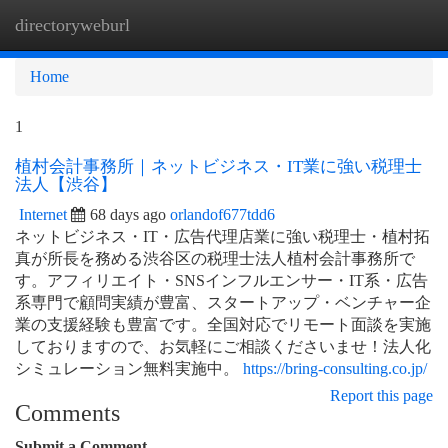
directoryweburl
Togg
navi
Home
1
植村会計事務所｜ネットビジネス・IT業に強い税理士
法人【渋谷】
Internet
68 days ago
orlandof677tdd6
ネットビジネス・IT・広告代理店業に強い税理士・植村拓
真が所長を務める渋谷区の税理士法人植村会計事務所で
す。アフィリエイト・SNSインフルエンサー・IT系・広告
系専門で顧問実績が豊富、スタートアップ・ベンチャー企
業の支援経験も豊富です。全国対応でリモート面談を実施
しておりますので、お気軽にご相談くださいませ！法人化
シミュレーション無料実施中。
https://bring-consulting.co.jp/
Report this page
Comments
Submit a Comment