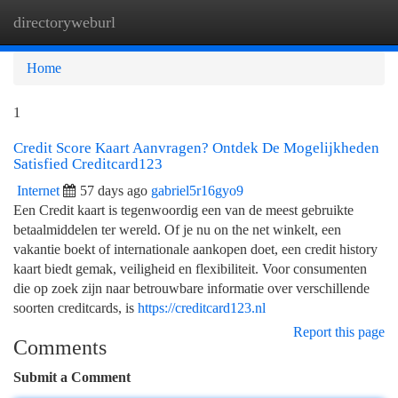
directoryweburl
Togg
navi
Home
1
Credit Score Kaart Aanvragen? Ontdek De Mogelijkheden
Satisfied Creditcard123
Internet
57 days ago
gabriel5r16gyo9
Een Credit kaart is tegenwoordig een van de meest gebruikte
betaalmiddelen ter wereld. Of je nu on the net winkelt, een
vakantie boekt of internationale aankopen doet, een credit history
kaart biedt gemak, veiligheid en flexibiliteit. Voor consumenten
die op zoek zijn naar betrouwbare informatie over verschillende
soorten creditcards, is
https://creditcard123.nl
Report this page
Comments
Submit a Comment