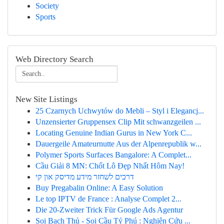
Society
Sports
Web Directory Search
New Site Listings
25 Czarnych Uchwytów do Mebli – Styl i Elegancj...
Unzensierter Gruppensex Clip Mit schwanzgeilen ...
Locating Genuine Indian Gurus in New York C...
Dauergeile Amateurnutte Aus der Alpenrepublik w...
Polymer Sports Surfaces Bangalore: A Complet...
Cầu Giải 8 MN: Chốt Lô Đẹp Nhất Hôm Nay!
דרכים לשחזר מידע מדיסק און קי
Buy Pregabalin Online: A Easy Solution
Le top IPTV de France : Analyse Complet 2...
Die 20-Zweiter Trick Für Google Ads Agentur
Soi Bạch Thủ - Soi Cầu Tỷ Phú : Nghiên Cứu ...