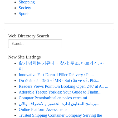
Shopping
Society
Sports
Web Directory Search
New Site Listings
활기 넘치는 커뮤니티 찾기: 주소, 바로가기, 사
이...
Innovative Fast Dermal Filler Delivery : Pu...
Dự đoán dàn đề 6 số MB · Soi cầu vé số : Phâ...
Readers Views Point On Booking Open 24/7 at A1 ...
Adorable Teacup Yorkies: Your Guide to Findin...
Comprar Pentobarbital en polvo cerca mi ...
برنامج المعاون إدارة الحضور والانصراف والان...
Online Platform Assessments
Trusted Shipping Container Company Serving the